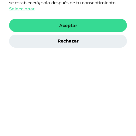
se establecerá¡ solo después de tu consentimiento.
Seleccionar
Cómo hacer una factura
Aceptar
rectificativa si eres autónomo
Rechazar
noviembre 3, 2025
Artículo